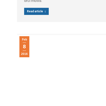
orci mollis.
Read article
Feb
8
2016