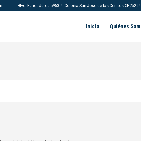
om
Blvd. Fundadores 5953-4, Colonia San José de los Cerritos CP.25294, 
Inicio
Quiénes Som