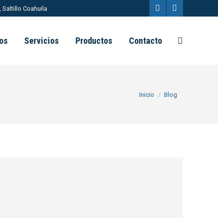
Saltillo Coahuila
Facebook
Instagram
page
page
os
Servicios
Productos
Contacto
Buscar:
opens
opens
in
in
new
new
Estás aquí:
Inicio
Blog
window
window