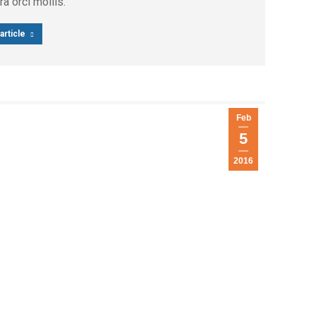
ra orci mollis.
article
Feb
5
2016