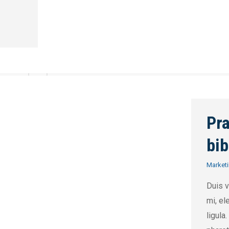
Pra
bi
Market
Duis v
mi, el
ligula