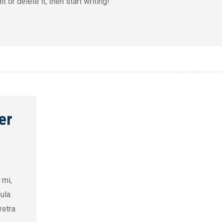
 or delete it, then start writing!
er
 mi,
ula.
retra