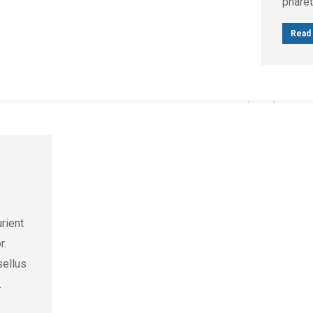
pharet
Read 
rient
r.
sellus
.