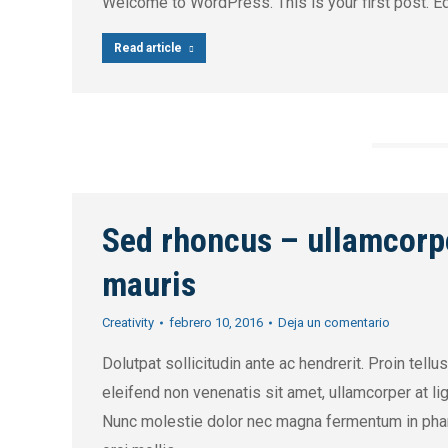
Welcome to WordPress. This is your first post. Edit
Read article
Sed rhoncus – ullamcorp
mauris
Creativity
febrero 10, 2016
Deja un comentario
Dolutpat sollicitudin ante ac hendrerit. Proin tellus
eleifend non venenatis sit amet, ullamcorper at lig
Nunc molestie dolor nec magna fermentum in pha